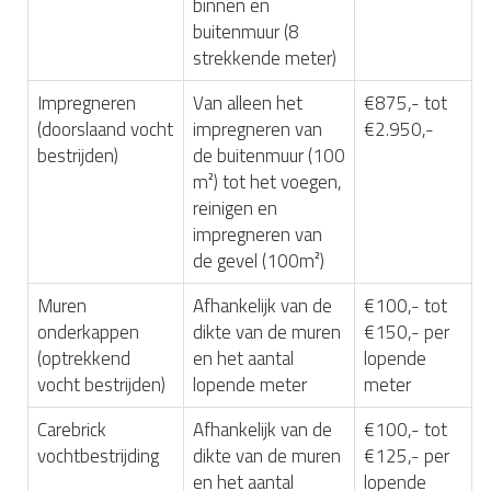
binnen en
buitenmuur (8
strekkende meter)
Impregneren
Van alleen het
€875,- tot
(doorslaand vocht
impregneren van
€2.950,-
bestrijden)
de buitenmuur (100
m²) tot het voegen,
reinigen en
impregneren van
de gevel (100m²)
Muren
Afhankelijk van de
€100,- tot
onderkappen
dikte van de muren
€150,- per
(optrekkend
en het aantal
lopende
vocht bestrijden)
lopende meter
meter
Carebrick
Afhankelijk van de
€100,- tot
vochtbestrijding
dikte van de muren
€125,- per
en het aantal
lopende