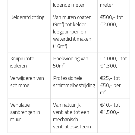
lopende meter
meter
Kelderafdichting
Van muren coaten
€500,- tot
(9m²) tot kelder
€2.000,-
leegpompen en
waterdicht maken
(16m²)
Kruipruimte
Hoekwoning van
€1.000,- tot
isoleren
50m²
€1.300,-
Verwijderen van
Professionele
€25,- tot
schimmel
schimmelbestrijding
€50,- per
m²
Ventilatie
Van natuurlijk
€40,- tot
aanbrengen in
ventilatie tot een
€1.500,-
muur
mechanisch
ventilatiesysteem