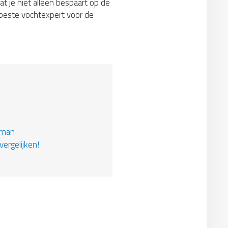
at je niet alleen bespaart op de
e beste vochtexpert voor de
kman
vergelijken!