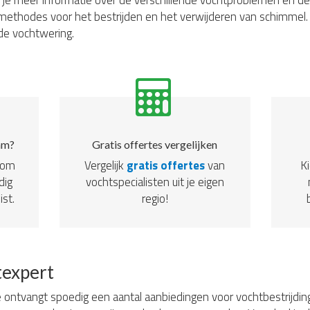
d je meer informatie over de verschillende vochtproblemen en de
ethodes voor het bestrijden en het verwijderen van schimmel. 
 de vochtwering.
am?
Gratis offertes vergelijken
dom
Vergelijk
gratis offertes
van
Ki
dig
vochtspecialisten uit je eigen
ist.
regio!
texpert
 ontvangt spoedig een aantal aanbiedingen voor vochtbestrijding