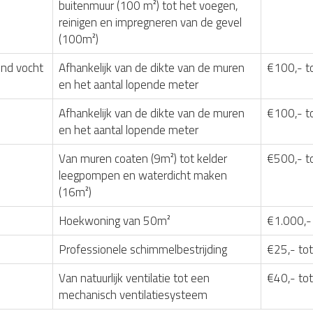
buitenmuur (100 m²) tot het voegen,
reinigen en impregneren van de gevel
(100m²)
nd vocht
Afhankelijk van de dikte van de muren
€100,- t
en het aantal lopende meter
Afhankelijk van de dikte van de muren
€100,- t
en het aantal lopende meter
Van muren coaten (9m²) tot kelder
€500,- t
leegpompen en waterdicht maken
(16m²)
Hoekwoning van 50m²
€1.000,-
Professionele schimmelbestrijding
€25,- tot
Van natuurlijk ventilatie tot een
€40,- to
mechanisch ventilatiesysteem