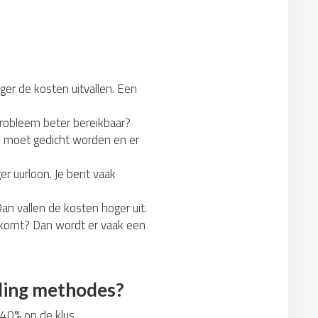
ger de kosten uitvallen. Een
probleem beter bereikbaar?
ek moet gedicht worden en er
r uurloon. Je bent vaak
an vallen de kosten hoger uit.
n komt? Dan wordt er vaak een
jding methodes?
t 40% op de klus