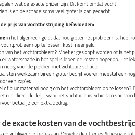
bepalen wat de exacte prijzen zijn. Dit komt omdat vocht
 zien is en de schade soms veel groter is dan gedacht.
 de prijs van vochtbestrijding beïnvloeden:
em:
in het algemeen geldt dat hoe groter het probleem is, hoe ho
 vochtprobleem op te lossen, kost meer geld.
ron van het vochtprobleem? Moet er gesloopt worden of is het 
 er waterschade in het spel is lopen de kosten hoger op. Het l
n nodig voor de plekken met zichtbare schade.
alisten werkzaam bij een groter bedrijf voeren meestal een hoge
voor een zzp’er.
el of duur materiaal nodig om het vochtprobleem op te lossen? D
het niet direct duidelijk waar het vocht in huis Schiedam vandaa
ervoor betaal je een extra bedrag.
de exacte kosten van de vochtbestri
s en vrijblijvend offertes aan. Vergelijk de offertes & bespaar to