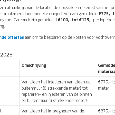
zijn afhankelijk van de locatie, de oorzaak en de ernst van het p
htproblemen door middel van injecteren zijn gemiddeld
€775,- t
ing met Carebrick zijn gemiddeld
€100,- tot €125,-
per lopende 
ng.
vende offertes
aan om te besparen op de kosten voor vochtwerin
g 2026
Omschrijving
Gemiddel
materiaa
Van alleen het injecteren van alleen de
€775,- t
buitenmuur (8 strekkende meter) tot
meter
repareren- en injecteren van de binnen
en buitenmuur (8 strekkende meter)
t
Van alleen het impregneren van de
€875,- t