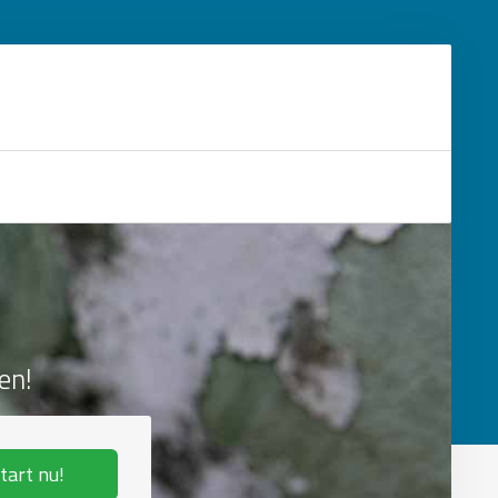
en!
tart nu!