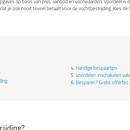
ijsopgaves op basis van prijs, aanbod en voorwaarden. Voordeel is d
at je ook nooit teveel betaalt voor de vochtbestrijding. Kies d
4.
Handige bespaartips
?
5.
Voordelen inschakelen va
ding
6.
Besparen? Gratis offertes 
rijding?