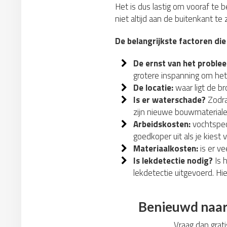
Het is dus lastig om vooraf te 
niet altijd aan de buitenkant te
De belangrijkste factoren die
De ernst van het proble
grotere inspanning om het
De locatie:
waar ligt de b
Is er waterschade?
Zodra
zijn nieuwe bouwmateriale
Arbeidskosten:
vochtspeci
goedkoper uit als je kiest 
Materiaalkosten:
is er ve
Is lekdetectie nodig?
Is 
lekdetectie uitgevoerd. Hi
Benieuwd naar 
Vraag dan grati