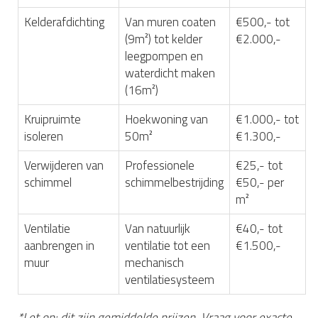
Kelderafdichting
Van muren coaten
€500,- tot
(9m²) tot kelder
€2.000,-
leegpompen en
waterdicht maken
(16m²)
Kruipruimte
Hoekwoning van
€1.000,- tot
isoleren
50m²
€1.300,-
Verwijderen van
Professionele
€25,- tot
schimmel
schimmelbestrijding
€50,- per
m²
Ventilatie
Van natuurlijk
€40,- tot
aanbrengen in
ventilatie tot een
€1.500,-
muur
mechanisch
ventilatiesysteem
*Let op: dit zijn gemiddelde prijzen. Vraag voor exacte