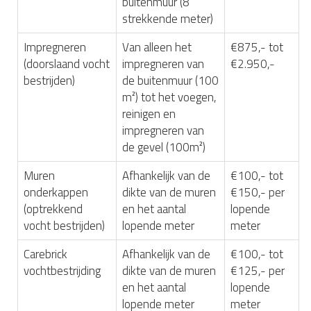
buitenmuur (8
strekkende meter)
Impregneren
Van alleen het
€875,- tot
(doorslaand vocht
impregneren van
€2.950,-
bestrijden)
de buitenmuur (100
m²) tot het voegen,
reinigen en
impregneren van
de gevel (100m²)
Muren
Afhankelijk van de
€100,- tot
onderkappen
dikte van de muren
€150,- per
(optrekkend
en het aantal
lopende
vocht bestrijden)
lopende meter
meter
Carebrick
Afhankelijk van de
€100,- tot
vochtbestrijding
dikte van de muren
€125,- per
en het aantal
lopende
lopende meter
meter