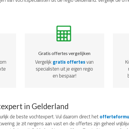
en van vochtspecialisten uit de regio Gelderland. Vergelijk de of
Gratis offertes vergelijken
dom
Vergelijk
gratis offertes
van
Ki
kte
specialisten uit je eigen regio
en bespaar!
texpert in Gelderland
uurlijk de beste vochtexpert. Vul daarom direct het
offerteformu
twering. Je zit nergens aan vast en de offertes zijn geheel vrijbl