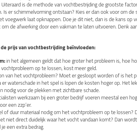
g. Uiteraard is de methode van vochtbestrijding de grootste facto
. Is er schimmelvorming ontstaan? Kies er dan ook voor om de s
 het voegwerk laat opknappen. Doe je dit niet, dan is de kans o
k om de afwerking door een vakman te laten uitvoeren. Denk aan
 de prijs van vochtbestrijding beïnvloeden:
em:
in het algemeen geldt dat hoe groter het probleem is, hoe ho
 vochtprobleem op te lossen, kost meer geld.
ron van het vochtprobleem? Moet er gesloopt worden of is het 
 er waterschade in het spel is lopen de kosten hoger op. Het l
n nodig voor de plekken met zichtbare schade.
alisten werkzaam bij een groter bedrijf voeren meestal een hoge
voor een zzp’er.
el of duur materiaal nodig om het vochtprobleem op te lossen? D
het niet direct duidelijk waar het vocht vandaan komt? Dan wordt
l je een extra bedrag.