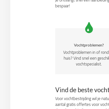
Je ontvangt snel een aanbieding
bespaar!
Vochtproblemen?
Vochtproblemen in of ron
huis? Vind snel een geschi
vochtspecialist.
Vind de beste voch
Voor vochtbestrijding wil je nat
aantal gratis offertes voor voch