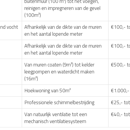
buitenmuur (100 m²) tot het voegen,
reinigen en impregneren van de gevel
(100m²)
nd vocht
Afhankelijk van de dikte van de muren
€100,- t
en het aantal lopende meter
Afhankelijk van de dikte van de muren
€100,- t
en het aantal lopende meter
Van muren coaten (9m²) tot kelder
€500,- t
leegpompen en waterdicht maken
(16m²)
Hoekwoning van 50m²
€1.000,-
Professionele schimmelbestrijding
€25,- tot
Van natuurlijk ventilatie tot een
€40,- to
mechanisch ventilatiesysteem