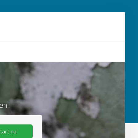
en!
tart nu!