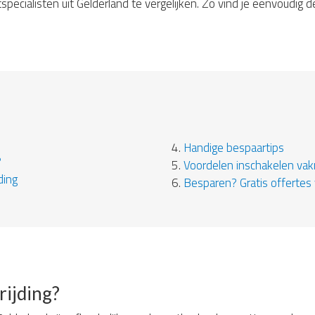
pecialisten uit Gelderland te vergelijken. Zo vind je eenvoudig d
4.
Handige bespaartips
?
5.
Voordelen inschakelen va
ding
6.
Besparen? Gratis offertes 
rijding?