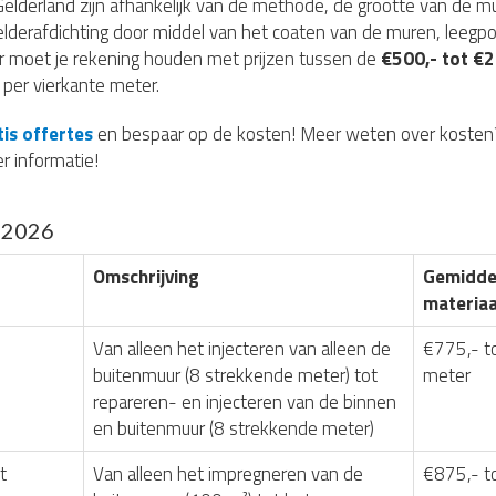
Gelderland zijn afhankelijk van de methode, de grootte van de m
lderafdichting door middel van het coaten van de muren, leegp
r moet je rekening houden met prijzen tussen de
€500,- tot €2
per vierkante meter.
tis offertes
en bespaar op de kosten! Meer weten over kosten
r informatie!
g 2026
Omschrijving
Gemiddel
materiaa
Van alleen het injecteren van alleen de
€775,- t
buitenmuur (8 strekkende meter) tot
meter
repareren- en injecteren van de binnen
en buitenmuur (8 strekkende meter)
t
Van alleen het impregneren van de
€875,- t