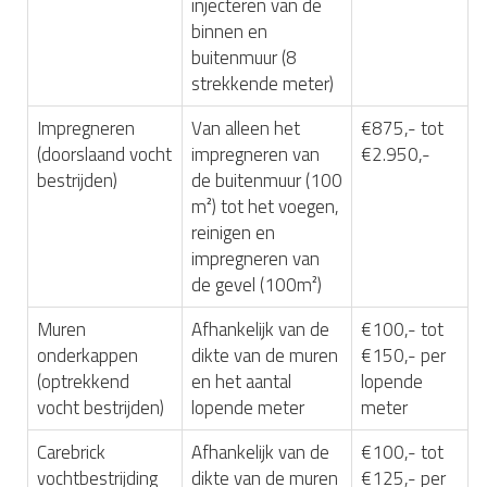
injecteren van de
binnen en
buitenmuur (8
strekkende meter)
Impregneren
Van alleen het
€875,- tot
(doorslaand vocht
impregneren van
€2.950,-
bestrijden)
de buitenmuur (100
m²) tot het voegen,
reinigen en
impregneren van
de gevel (100m²)
Muren
Afhankelijk van de
€100,- tot
onderkappen
dikte van de muren
€150,- per
(optrekkend
en het aantal
lopende
vocht bestrijden)
lopende meter
meter
Carebrick
Afhankelijk van de
€100,- tot
vochtbestrijding
dikte van de muren
€125,- per