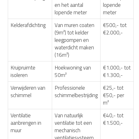
en het aantal
lopende
lopende meter
meter
Kelderafdichting
Van muren coaten
€500,- tot
(9m²) tot kelder
€2.000,-
leegpompen en
waterdicht maken
(16m²)
Kruipruimte
Hoekwoning van
€1.000,- tot
isoleren
50m²
€1.300,-
Verwijderen van
Professionele
€25,- tot
schimmel
schimmelbestrijding
€50,- per
m²
Ventilatie
Van natuurlijk
€40,- tot
aanbrengen in
ventilatie tot een
€1.500,-
muur
mechanisch
ventilatiesysteem