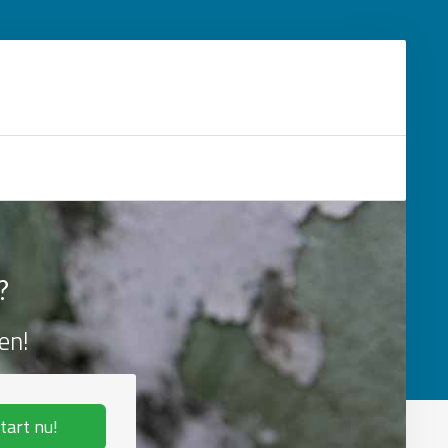
?
en!
tart nu!