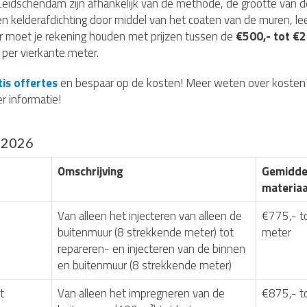
 Leidschendam zijn afhankelijk van de methode, de grootte van d
n kelderafdichting door middel van het coaten van de muren, l
r moet je rekening houden met prijzen tussen de
€500,- tot €2
per vierkante meter.
tis offertes
en bespaar op de kosten! Meer weten over kosten
r informatie!
g 2026
Omschrijving
Gemiddel
materiaa
Van alleen het injecteren van alleen de
€775,- t
buitenmuur (8 strekkende meter) tot
meter
repareren- en injecteren van de binnen
en buitenmuur (8 strekkende meter)
t
Van alleen het impregneren van de
€875,- t