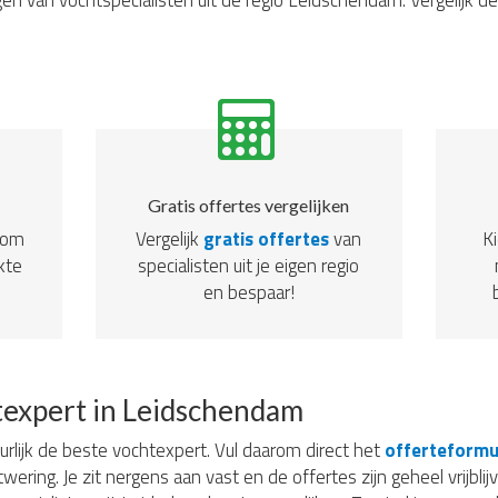
en van vochtspecialisten uit de regio Leidschendam. Vergelijk d
Gratis offertes vergelijken
dom
Vergelijk
gratis offertes
van
Ki
kte
specialisten uit je eigen regio
en bespaar!
texpert in Leidschendam
uurlijk de beste vochtexpert. Vul daarom direct het
offerteformu
twering. Je zit nergens aan vast en de offertes zijn geheel vrijbl