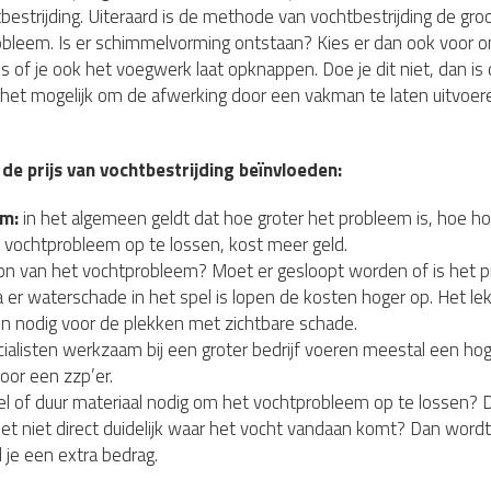
tbestrijding. Uiteraard is de methode van vochtbestrijding de gr
robleem. Is er schimmelvorming ontstaan? Kies er dan ook voor 
is of je ook het voegwerk laat opknappen. Doe je dit niet, dan 
 het mogelijk om de afwerking door een vakman te laten uitvoer
.
 de prijs van vochtbestrijding beïnvloeden:
em:
in het algemeen geldt dat hoe groter het probleem is, hoe ho
 vochtprobleem op te lossen, kost meer geld.
ron van het vochtprobleem? Moet er gesloopt worden of is het 
 er waterschade in het spel is lopen de kosten hoger op. Het l
n nodig voor de plekken met zichtbare schade.
alisten werkzaam bij een groter bedrijf voeren meestal een hoge
voor een zzp’er.
el of duur materiaal nodig om het vochtprobleem op te lossen? D
het niet direct duidelijk waar het vocht vandaan komt? Dan wordt
l je een extra bedrag.