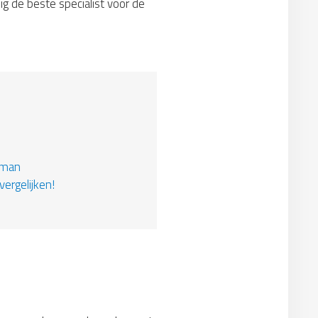
g de beste specialist voor de
kman
vergelijken!