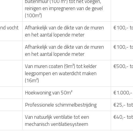
buitenmuur (100 m²) tot het voegen,
reinigen en impregneren van de gevel
(100m²)
nd vocht
Afhankelijk van de dikte van de muren
€100,- t
en het aantal lopende meter
Afhankelijk van de dikte van de muren
€100,- t
en het aantal lopende meter
Van muren coaten (9m²) tot kelder
€500,- t
leegpompen en waterdicht maken
(16m²)
Hoekwoning van 50m²
€1.000,-
Professionele schimmelbestrijding
€25,- tot
Van natuurlijk ventilatie tot een
€40,- to
mechanisch ventilatiesysteem