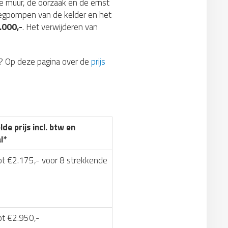
e muur, de oorzaak en de ernst
eegpompen van de kelder en het
.000,-
. Het verwijderen van
? Op deze pagina over de
prijs
de prijs incl. btw en
l*
ot €2.175,- voor 8 strekkende
ot €2.950,-