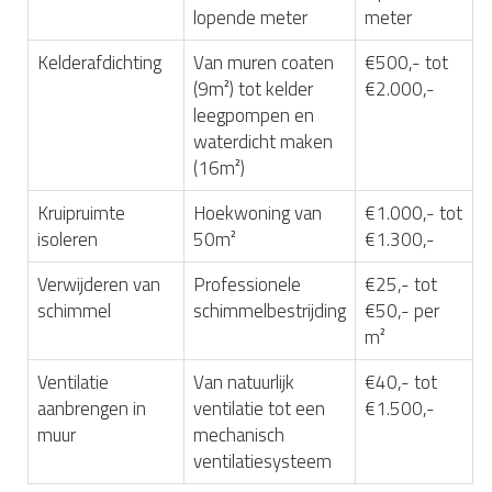
lopende meter
meter
Kelderafdichting
Van muren coaten
€500,- tot
(9m²) tot kelder
€2.000,-
leegpompen en
waterdicht maken
(16m²)
Kruipruimte
Hoekwoning van
€1.000,- tot
isoleren
50m²
€1.300,-
Verwijderen van
Professionele
€25,- tot
schimmel
schimmelbestrijding
€50,- per
m²
Ventilatie
Van natuurlijk
€40,- tot
aanbrengen in
ventilatie tot een
€1.500,-
muur
mechanisch
ventilatiesysteem