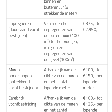
binnen en
buitenmuur (8
strekkende meter)
Impregneren
Van alleen het
€875,- tot
(doorslaand vocht
impregneren van
€2.950,-
bestrijden)
de buitenmuur (100
m²) tot het voegen,
reinigen en
impregneren van
de gevel (100m²)
Muren
Afhankelijk van de
€100,- tot
onderkappen
dikte van de muren
€150,- per
(optrekkend
en het aantal
lopende
vocht bestrijden)
lopende meter
meter
Carebrick
Afhankelijk van de
€100,- tot
vochtbestrijding
dikte van de muren
€125,- per
en het aantal
lopende