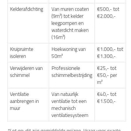
Kelderafdichting
Van muren coaten
€500,- tot
(9m²) tot kelder
€2.000,-
leegpompen en
waterdicht maken
(16m²)
Kruipruimte
Hoekwoning van
€1.000,- tot
isoleren
50m²
€1.300,-
Verwijderen van
Professionele
€25,- tot
schimmel
schimmelbestrijding
€50,- per
m²
Ventilatie
Van natuurlijk
€40,- tot
aanbrengen in
ventilatie tot een
€1.500,-
muur
mechanisch
ventilatiesysteem
*Let op: dit zijn gemiddelde prijzen. Vraag voor exacte