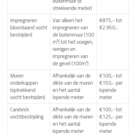
buitenmuur (8
strekkende meter)
Impregneren
Van alleen het
€875,- tot
(doorslaand vocht
impregneren van
€2.950,-
bestrijden)
de buitenmuur (100
m²) tot het voegen,
reinigen en
impregneren van
de gevel (100m²)
Muren
Afhankelijk van de
€100,- tot
onderkappen
dikte van de muren
€150,- per
(optrekkend
en het aantal
lopende
vocht bestrijden)
lopende meter
meter
Carebrick
Afhankelijk van de
€100,- tot
vochtbestrijding
dikte van de muren
€125,- per
en het aantal
lopende
lopende meter
meter