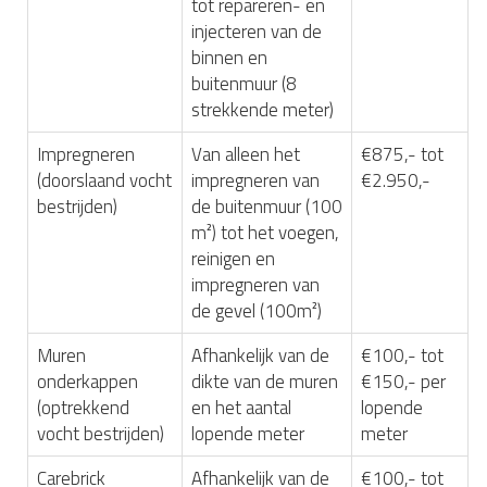
tot repareren- en
injecteren van de
binnen en
buitenmuur (8
strekkende meter)
Impregneren
Van alleen het
€875,- tot
(doorslaand vocht
impregneren van
€2.950,-
bestrijden)
de buitenmuur (100
m²) tot het voegen,
reinigen en
impregneren van
de gevel (100m²)
Muren
Afhankelijk van de
€100,- tot
onderkappen
dikte van de muren
€150,- per
(optrekkend
en het aantal
lopende
vocht bestrijden)
lopende meter
meter
Carebrick
Afhankelijk van de
€100,- tot