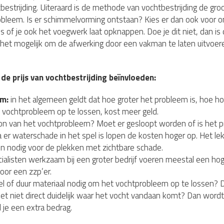
tbestrijding. Uiteraard is de methode van vochtbestrijding de gr
robleem. Is er schimmelvorming ontstaan? Kies er dan ook voor 
is of je ook het voegwerk laat opknappen. Doe je dit niet, dan 
 het mogelijk om de afwerking door een vakman te laten uitvoer
.
 de prijs van vochtbestrijding beïnvloeden:
em:
in het algemeen geldt dat hoe groter het probleem is, hoe ho
 vochtprobleem op te lossen, kost meer geld.
ron van het vochtprobleem? Moet er gesloopt worden of is het 
 er waterschade in het spel is lopen de kosten hoger op. Het l
n nodig voor de plekken met zichtbare schade.
alisten werkzaam bij een groter bedrijf voeren meestal een hoge
voor een zzp’er.
el of duur materiaal nodig om het vochtprobleem op te lossen? D
het niet direct duidelijk waar het vocht vandaan komt? Dan wordt
l je een extra bedrag.