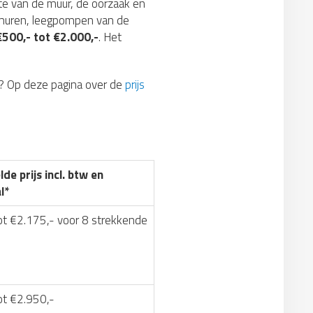
tte van de muur, de oorzaak en
e muren, leegpompen van de
€500,- tot €2.000,-
. Het
? Op deze pagina over de
prijs
de prijs incl. btw en
l*
ot €2.175,- voor 8 strekkende
ot €2.950,-