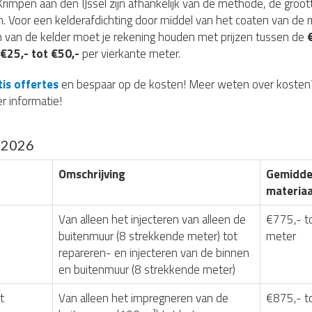
Krimpen aan den IJssel zijn afhankelijk van de methode, de groo
. Voor een kelderafdichting door middel van het coaten van d
 van de kelder moet je rekening houden met prijzen tussen de
€25,- tot €50,-
per vierkante meter.
tis offertes
en bespaar op de kosten! Meer weten over kosten
r informatie!
g 2026
Omschrijving
Gemiddel
materiaa
Van alleen het injecteren van alleen de
€775,- t
buitenmuur (8 strekkende meter) tot
meter
repareren- en injecteren van de binnen
en buitenmuur (8 strekkende meter)
t
Van alleen het impregneren van de
€875,- t