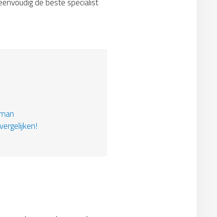
 eenvoudig de beste specialist
kman
vergelijken!