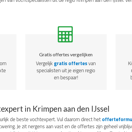
en van vochtspecialisten uit de regio Krimpen aan den IJssel. Ve
Gratis offertes vergelijken
dom
Vergelijk
gratis offertes
van
Ki
kte
specialisten uit je eigen regio
en bespaar!
expert in Krimpen aan den IJssel
uurlijk de beste vochtexpert. Vul daarom direct het
offerteformu
twering. Je zit nergens aan vast en de offertes zijn geheel vrijbl