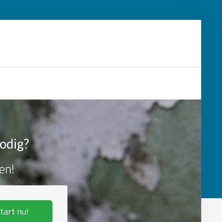
nodig?
en!
tart nu!