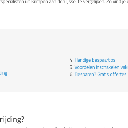
pecialisten uit Krimpen aan den IJssel te vergelijken. Zo vind je
4.
Handige bespaartips
?
5.
Voordelen inschakelen va
ding
6.
Besparen? Gratis offertes 
rijding?