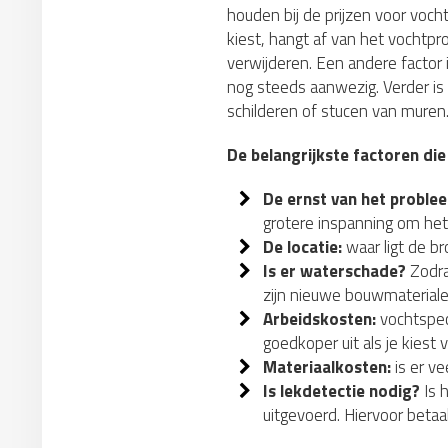
houden bij de prijzen voor voch
kiest, hangt af van het vochtp
verwijderen. Een andere factor 
nog steeds aanwezig. Verder is
schilderen of stucen van muren
De belangrijkste factoren die
De ernst van het proble
grotere inspanning om het
De locatie:
waar ligt de b
Is er waterschade?
Zodra
zijn nieuwe bouwmateriale
Arbeidskosten:
vochtspeci
goedkoper uit als je kiest 
Materiaalkosten:
is er ve
Is lekdetectie nodig?
Is 
uitgevoerd. Hiervoor betaa