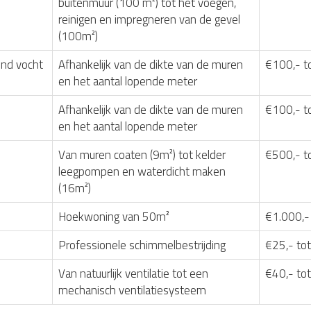
buitenmuur (100 m²) tot het voegen,
reinigen en impregneren van de gevel
(100m²)
nd vocht
Afhankelijk van de dikte van de muren
€100,- t
en het aantal lopende meter
Afhankelijk van de dikte van de muren
€100,- t
en het aantal lopende meter
Van muren coaten (9m²) tot kelder
€500,- t
leegpompen en waterdicht maken
(16m²)
Hoekwoning van 50m²
€1.000,-
Professionele schimmelbestrijding
€25,- tot
Van natuurlijk ventilatie tot een
€40,- to
mechanisch ventilatiesysteem