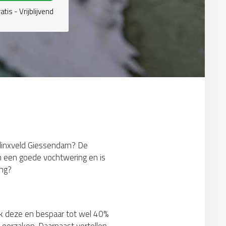
atis - Vrijblijvend
ardinxveld Giessendam? De
an een goede vochtwering en is
ing?
lijk deze en bespaar tot wel 40%