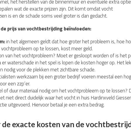
mel, het herstellen van de binnenmuur en eventuele extra opties
bepalen wat de exacte prijzen zijn. Dit komt omdat vocht
 zien is en de schade soms veel groter is dan gedacht.
 de prijs van vochtbestrijding beïnvloeden:
em:
in het algemeen geldt dat hoe groter het probleem is, hoe ho
 vochtprobleem op te lossen, kost meer geld.
ron van het vochtprobleem? Moet er gesloopt worden of is het 
 er waterschade in het spel is lopen de kosten hoger op. Het l
n nodig voor de plekken met zichtbare schade.
alisten werkzaam bij een groter bedrijf voeren meestal een hoge
voor een zzp’er.
el of duur materiaal nodig om het vochtprobleem op te lossen? D
het niet direct duidelijk waar het vocht in huis Hardinxveld Gi
tie uitgevoerd. Hiervoor betaal je een extra bedrag.
de exacte kosten van de vochtbestri