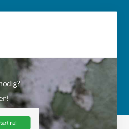
nodig?
en!
tart nu!