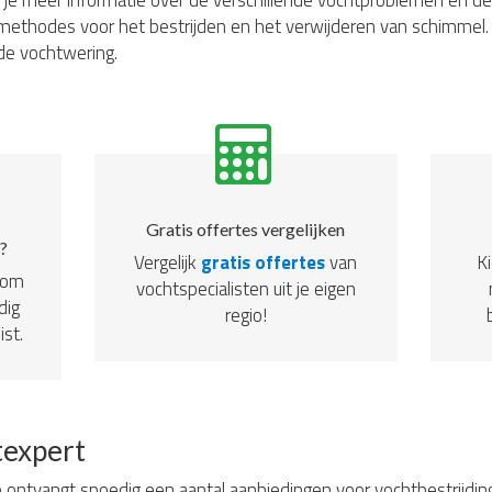
d je meer informatie over de verschillende vochtproblemen en de
ethodes voor het bestrijden en het verwijderen van schimmel. 
 de vochtwering.
Gratis offertes vergelijken
?
Vergelijk
gratis offertes
van
Ki
dom
vochtspecialisten uit je eigen
dig
regio!
ist.
texpert
 ontvangt spoedig een aantal aanbiedingen voor vochtbestrijding