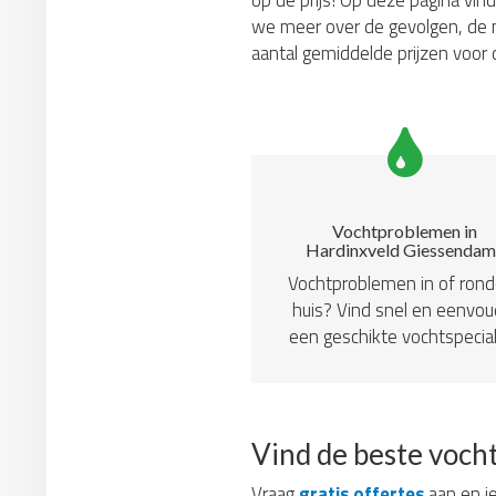
op de prijs! Op deze pagina vin
we meer over de gevolgen, de m
aantal gemiddelde prijzen voor
Vochtproblemen in
Hardinxveld Giessendam
Vochtproblemen in of ron
huis? Vind snel en eenvou
een geschikte vochtspecial
Vind de beste voch
Vraag
gratis offertes
aan en je