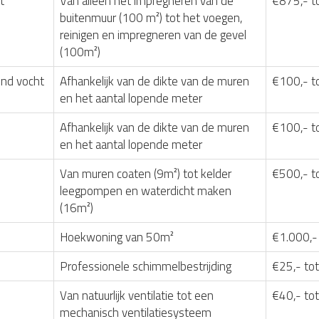
t
Van alleen het impregneren van de
€875,- t
buitenmuur (100 m²) tot het voegen,
reinigen en impregneren van de gevel
(100m²)
nd vocht
Afhankelijk van de dikte van de muren
€100,- t
en het aantal lopende meter
Afhankelijk van de dikte van de muren
€100,- t
en het aantal lopende meter
Van muren coaten (9m²) tot kelder
€500,- t
leegpompen en waterdicht maken
(16m²)
Hoekwoning van 50m²
€1.000,-
Professionele schimmelbestrijding
€25,- tot
Van natuurlijk ventilatie tot een
€40,- to
mechanisch ventilatiesysteem