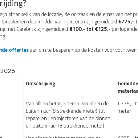
rijding?
zijn afhankelijk van de locatie, de oorzaak en de ernst van het p
htproblemen door middel van injecteren zijn gemiddeld
€775,- t
ing met Carebrick zijn gemiddeld
€100,- tot €125,-
per lopende 
ng.
vende offertes
aan om te besparen op de kosten voor vochtwerin
g 2026
Omschrijving
Gemiddel
materiaa
Van alleen het injecteren van alleen de
€775,- t
buitenmuur (8 strekkende meter) tot
meter
repareren- en injecteren van de binnen
en buitenmuur (8 strekkende meter)