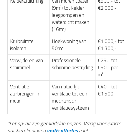
Kelderafdichting
Van muren coaten
€500,- tot
(9m²) tot kelder
€2.000,-
leegpompen en
waterdicht maken
(16m²)
Kruipruimte
Hoekwoning van
€1.000,- tot
isoleren
50m²
€1.300,-
Verwijderen van
Professionele
€25,- tot
schimmel
schimmelbestrijding
€50,- per
m²
Ventilatie
Van natuurlijk
€40,- tot
aanbrengen in
ventilatie tot een
€1.500,-
muur
mechanisch
ventilatiesysteem
*Let op: dit zijn gemiddelde prijzen. Vraag voor exacte
prijsberekeningen
gratis offertes
aan!