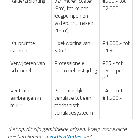
Kelderafdichting
Van muren coaten
€500,- tot
(9m²) tot kelder
€2.000,-
leegpompen en
waterdicht maken
(16m²)
Kruipruimte
Hoekwoning van
€1.000,- tot
isoleren
50m²
€1.300,-
Verwijderen van
Professionele
€25,- tot
schimmel
schimmelbestrijding
€50,- per
m²
Ventilatie
Van natuurlijk
€40,- tot
aanbrengen in
ventilatie tot een
€1.500,-
muur
mechanisch
ventilatiesysteem
*Let op: dit zijn gemiddelde prijzen. Vraag voor exacte
prijsberekeningen
gratis offertes
aan!