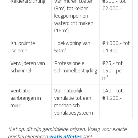
Kelderafdichting
Van muren coaten
€500,- tot
(9m²) tot kelder
€2.000,-
leegpompen en
waterdicht maken
(16m²)
Kruipruimte
Hoekwoning van
€1.000,- tot
isoleren
50m²
€1.300,-
Verwijderen van
Professionele
€25,- tot
schimmel
schimmelbestrijding
€50,- per
m²
Ventilatie
Van natuurlijk
€40,- tot
aanbrengen in
ventilatie tot een
€1.500,-
muur
mechanisch
ventilatiesysteem
*Let op: dit zijn gemiddelde prijzen. Vraag voor exacte
prijsberekeningen
gratis offertes
aan!