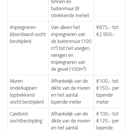
binnen en
buitenmuur (8
strekkende meter)
Impregneren
Van alleen het
€875,- tot
(doorslaand vocht
impregneren van
€2.950,-
bestrijden)
de buitenmuur (100
m²) tot het voegen,
reinigen en
impregneren van
de gevel (100m²)
Muren
Afhankelijk van de
€100,- tot
onderkappen
dikte van de muren
€150,- per
(optrekkend
en het aantal
lopende
vocht bestrijden)
lopende meter
meter
Carebrick
Afhankelijk van de
€100,- tot
vochtbestrijding
dikte van de muren
€125,- per
en het aantal
lopende