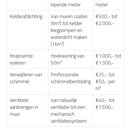
lopende meter
meter
Kelderafdichting
Van muren coaten
€500,- tot
(9m²) tot kelder
€2.000,-
leegpompen en
waterdicht maken
(16m²)
Kruipruimte
Hoekwoning van
€1.000,- tot
isoleren
50m²
€1.300,-
Verwijderen van
Professionele
€25,- tot
schimmel
schimmelbestrijding
€50,- per
m²
Ventilatie
Van natuurlijk
€40,- tot
aanbrengen in
ventilatie tot een
€1.500,-
muur
mechanisch
ventilatiesysteem