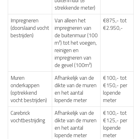
buitenmuur (8
strekkende meter)
Impregneren
Van alleen het
€875,- tot
(doorslaand vocht
impregneren van
€2.950,-
bestrijden)
de buitenmuur (100
m²) tot het voegen,
reinigen en
impregneren van
de gevel (100m²)
Muren
Afhankelijk van de
€100,- tot
onderkappen
dikte van de muren
€150,- per
(optrekkend
en het aantal
lopende
vocht bestrijden)
lopende meter
meter
Carebrick
Afhankelijk van de
€100,- tot
vochtbestrijding
dikte van de muren
€125,- per
en het aantal
lopende
lopende meter
meter