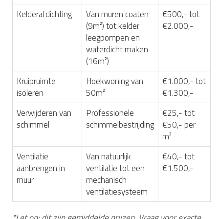
Kelderafdichting
Van muren coaten
€500,- tot
(9m²) tot kelder
€2.000,-
leegpompen en
waterdicht maken
(16m²)
Kruipruimte
Hoekwoning van
€1.000,- tot
isoleren
50m²
€1.300,-
Verwijderen van
Professionele
€25,- tot
schimmel
schimmelbestrijding
€50,- per
m²
Ventilatie
Van natuurlijk
€40,- tot
aanbrengen in
ventilatie tot een
€1.500,-
muur
mechanisch
ventilatiesysteem
*Let op: dit zijn gemiddelde prijzen. Vraag voor exacte