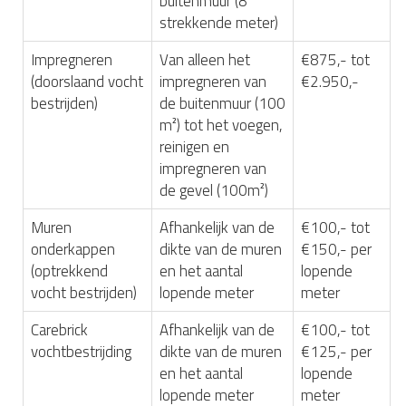
buitenmuur (8
strekkende meter)
Impregneren
Van alleen het
€875,- tot
(doorslaand vocht
impregneren van
€2.950,-
bestrijden)
de buitenmuur (100
m²) tot het voegen,
reinigen en
impregneren van
de gevel (100m²)
Muren
Afhankelijk van de
€100,- tot
onderkappen
dikte van de muren
€150,- per
(optrekkend
en het aantal
lopende
vocht bestrijden)
lopende meter
meter
Carebrick
Afhankelijk van de
€100,- tot
vochtbestrijding
dikte van de muren
€125,- per
en het aantal
lopende
lopende meter
meter