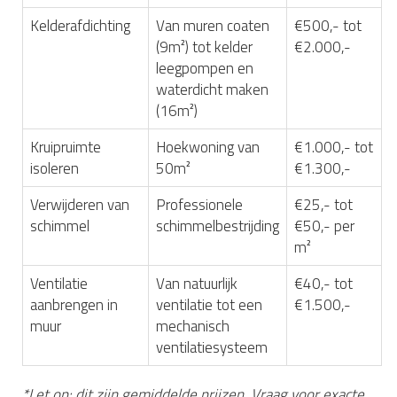
Kelderafdichting
Van muren coaten
€500,- tot
(9m²) tot kelder
€2.000,-
leegpompen en
waterdicht maken
(16m²)
Kruipruimte
Hoekwoning van
€1.000,- tot
isoleren
50m²
€1.300,-
Verwijderen van
Professionele
€25,- tot
schimmel
schimmelbestrijding
€50,- per
m²
Ventilatie
Van natuurlijk
€40,- tot
aanbrengen in
ventilatie tot een
€1.500,-
muur
mechanisch
ventilatiesysteem
*Let op: dit zijn gemiddelde prijzen. Vraag voor exacte