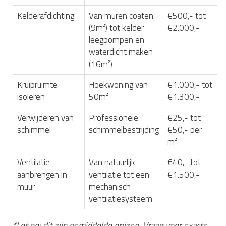
Kelderafdichting
Van muren coaten
€500,- tot
(9m²) tot kelder
€2.000,-
leegpompen en
waterdicht maken
(16m²)
Kruipruimte
Hoekwoning van
€1.000,- tot
isoleren
50m²
€1.300,-
Verwijderen van
Professionele
€25,- tot
schimmel
schimmelbestrijding
€50,- per
m²
Ventilatie
Van natuurlijk
€40,- tot
aanbrengen in
ventilatie tot een
€1.500,-
muur
mechanisch
ventilatiesysteem
*Let op: dit zijn gemiddelde prijzen. Vraag voor exacte