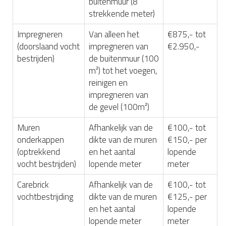
buitenmuur (8
strekkende meter)
Impregneren
Van alleen het
€875,- tot
(doorslaand vocht
impregneren van
€2.950,-
bestrijden)
de buitenmuur (100
m²) tot het voegen,
reinigen en
impregneren van
de gevel (100m²)
Muren
Afhankelijk van de
€100,- tot
onderkappen
dikte van de muren
€150,- per
(optrekkend
en het aantal
lopende
vocht bestrijden)
lopende meter
meter
Carebrick
Afhankelijk van de
€100,- tot
vochtbestrijding
dikte van de muren
€125,- per
en het aantal
lopende
lopende meter
meter