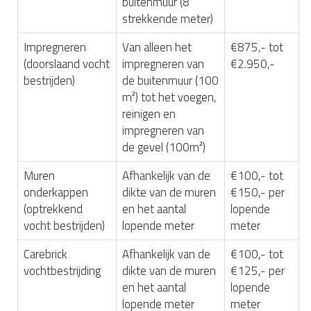
buitenmuur (8
strekkende meter)
Impregneren
Van alleen het
€875,- tot
(doorslaand vocht
impregneren van
€2.950,-
bestrijden)
de buitenmuur (100
m²) tot het voegen,
reinigen en
impregneren van
de gevel (100m²)
Muren
Afhankelijk van de
€100,- tot
onderkappen
dikte van de muren
€150,- per
(optrekkend
en het aantal
lopende
vocht bestrijden)
lopende meter
meter
Carebrick
Afhankelijk van de
€100,- tot
vochtbestrijding
dikte van de muren
€125,- per
en het aantal
lopende
lopende meter
meter