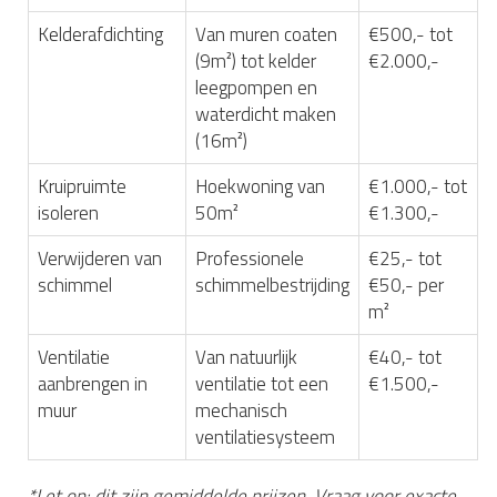
Kelderafdichting
Van muren coaten
€500,- tot
(9m²) tot kelder
€2.000,-
leegpompen en
waterdicht maken
(16m²)
Kruipruimte
Hoekwoning van
€1.000,- tot
isoleren
50m²
€1.300,-
Verwijderen van
Professionele
€25,- tot
schimmel
schimmelbestrijding
€50,- per
m²
Ventilatie
Van natuurlijk
€40,- tot
aanbrengen in
ventilatie tot een
€1.500,-
muur
mechanisch
ventilatiesysteem
*Let op: dit zijn gemiddelde prijzen. Vraag voor exacte