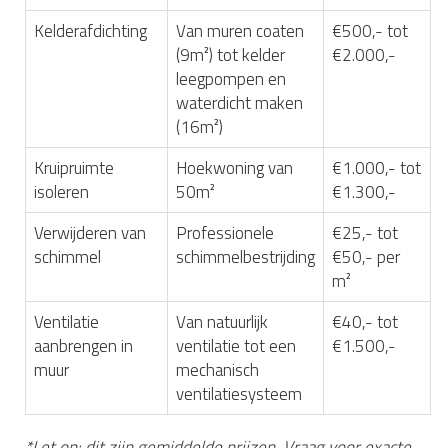
Kelderafdichting
Van muren coaten
€500,- tot
(9m²) tot kelder
€2.000,-
leegpompen en
waterdicht maken
(16m²)
Kruipruimte
Hoekwoning van
€1.000,- tot
isoleren
50m²
€1.300,-
Verwijderen van
Professionele
€25,- tot
schimmel
schimmelbestrijding
€50,- per
m²
Ventilatie
Van natuurlijk
€40,- tot
aanbrengen in
ventilatie tot een
€1.500,-
muur
mechanisch
ventilatiesysteem
*Let op: dit zijn gemiddelde prijzen. Vraag voor exacte