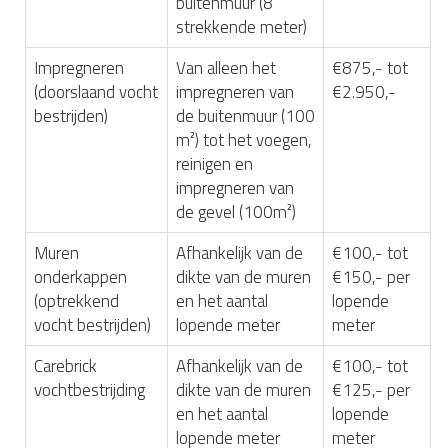
buitenmuur (8
strekkende meter)
Impregneren
Van alleen het
€875,- tot
(doorslaand vocht
impregneren van
€2.950,-
bestrijden)
de buitenmuur (100
m²) tot het voegen,
reinigen en
impregneren van
de gevel (100m²)
Muren
Afhankelijk van de
€100,- tot
onderkappen
dikte van de muren
€150,- per
(optrekkend
en het aantal
lopende
vocht bestrijden)
lopende meter
meter
Carebrick
Afhankelijk van de
€100,- tot
vochtbestrijding
dikte van de muren
€125,- per
en het aantal
lopende
lopende meter
meter