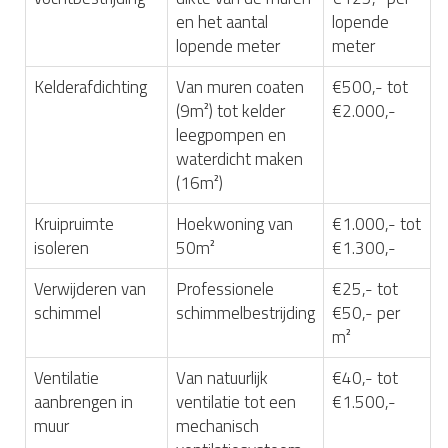
en het aantal
lopende
lopende meter
meter
Kelderafdichting
Van muren coaten
€500,- tot
(9m²) tot kelder
€2.000,-
leegpompen en
waterdicht maken
(16m²)
Kruipruimte
Hoekwoning van
€1.000,- tot
isoleren
50m²
€1.300,-
Verwijderen van
Professionele
€25,- tot
schimmel
schimmelbestrijding
€50,- per
m²
Ventilatie
Van natuurlijk
€40,- tot
aanbrengen in
ventilatie tot een
€1.500,-
muur
mechanisch