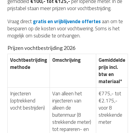
gemiddeld
€100,- tot €125,-
per lopende meter. In de
prijstabel staan meer prijzen voor vochtbestrijding.
Vraag direct
gratis en vrijblijvende offertes
aan om te
besparen op de kosten voor vochtwering. Soms is het
mogelijk om subsidie te ontvangen.
Prijzen vochtbestrijding 2026
Vochtbestrijding
Omschrijving
Gemiddelde
methode
prijs incl.
btw en
materiaal*
Injecteren
Van alleen het
€775,- tot
(optrekkend
injecteren van
€2.175,-
vocht bestrijden)
alleen de
voor 8
buitenmuur (8
strekkende
strekkende meter)
meter
tot repareren- en