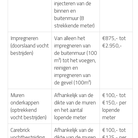
injecteren van de
binnen en
buitenmuur (8
strekkende meter)
Impregneren
Van alleen het
€875,- tot
(doorslaand vocht
impregneren van
€2.950,-
bestrijden)
de buitenmuur (100
m²) tot het voegen,
reinigen en
impregneren van
de gevel (100m²)
Muren
Afhankelijk van de
€100,- tot
onderkappen
dikte van de muren
€150,- per
(optrekkend
en het aantal
lopende
vocht bestrijden)
lopende meter
meter
Carebrick
Afhankelijk van de
€100,- tot
vochtbestrijding
dikte van de muren
€125,- per