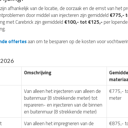
zijn afhankelijk van de locatie, de oorzaak en de ernst van het p
htproblemen door middel van injecteren zijn gemiddeld
€775,- t
ing met Carebrick zijn gemiddeld
€100,- tot €125,-
per lopende 
ng.
vende offertes
aan om te besparen op de kosten voor vochtwerin
g 2026
Omschrijving
Gemiddel
materiaa
Van alleen het injecteren van alleen de
€775,- t
buitenmuur (8 strekkende meter) tot
meter
repareren- en injecteren van de binnen
en buitenmuur (8 strekkende meter)
t
Van alleen het impregneren van de
€875,- t