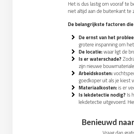
Het is dus lastig om vooraf te 
niet altijd aan de buitenkant te
De belangrijkste factoren die
De ernst van het proble
grotere inspanning om het
De locatie:
waar ligt de b
Is er waterschade?
Zodra
zijn nieuwe bouwmateriale
Arbeidskosten:
vochtspeci
goedkoper uit als je kiest 
Materiaalkosten:
is er ve
Is lekdetectie nodig?
Is 
lekdetectie uitgevoerd. Hi
Benieuwd naar 
Vraag dan grati