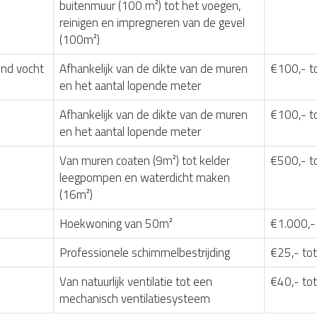
buitenmuur (100 m²) tot het voegen,
reinigen en impregneren van de gevel
(100m²)
nd vocht
Afhankelijk van de dikte van de muren
€100,- t
en het aantal lopende meter
Afhankelijk van de dikte van de muren
€100,- t
en het aantal lopende meter
Van muren coaten (9m²) tot kelder
€500,- t
leegpompen en waterdicht maken
(16m²)
Hoekwoning van 50m²
€1.000,-
Professionele schimmelbestrijding
€25,- tot
Van natuurlijk ventilatie tot een
€40,- to
mechanisch ventilatiesysteem