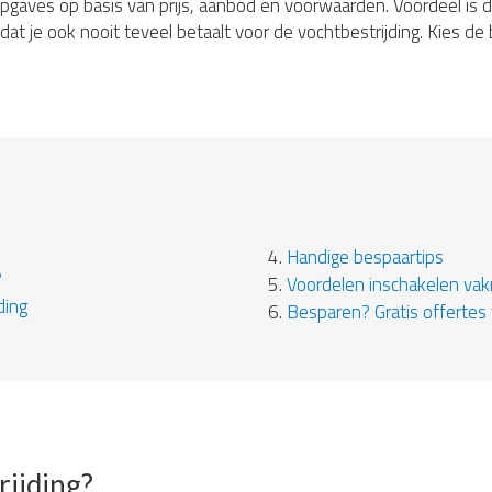
ijsopgaves op basis van prijs, aanbod en voorwaarden. Voordeel is d
at je ook nooit teveel betaalt voor de vochtbestrijding. Kies d
4.
Handige bespaartips
?
5.
Voordelen inschakelen va
ding
6.
Besparen? Gratis offertes 
rijding?