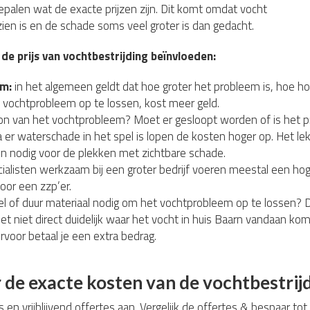
bepalen wat de exacte prijzen zijn. Dit komt omdat vocht
 zien is en de schade soms veel groter is dan gedacht.
 de prijs van vochtbestrijding beïnvloeden:
em:
in het algemeen geldt dat hoe groter het probleem is, hoe ho
 vochtprobleem op te lossen, kost meer geld.
ron van het vochtprobleem? Moet er gesloopt worden of is het 
 er waterschade in het spel is lopen de kosten hoger op. Het l
n nodig voor de plekken met zichtbare schade.
alisten werkzaam bij een groter bedrijf voeren meestal een hoge
voor een zzp’er.
el of duur materiaal nodig om het vochtprobleem op te lossen? D
het niet direct duidelijk waar het vocht in huis Baarn vandaan k
ervoor betaal je een extra bedrag.
de exacte kosten van de vochtbestri
s en vrijblijvend offertes aan. Vergelijk de offertes & bespaar to