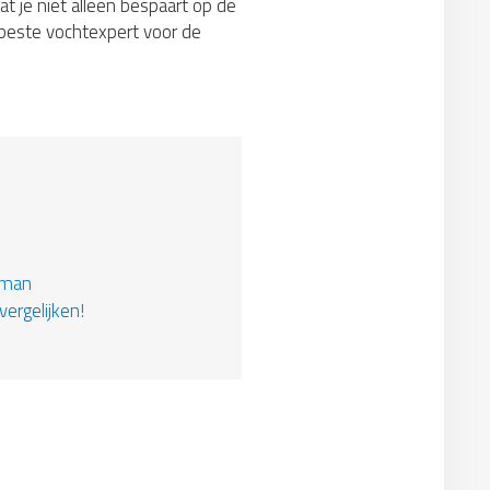
at je niet alleen bespaart op de
e beste vochtexpert voor de
kman
vergelijken!