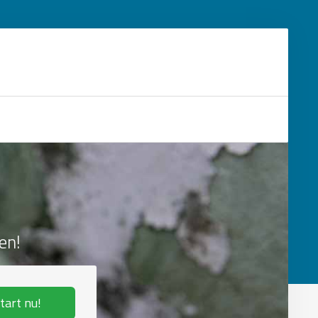
en!
tart nu!