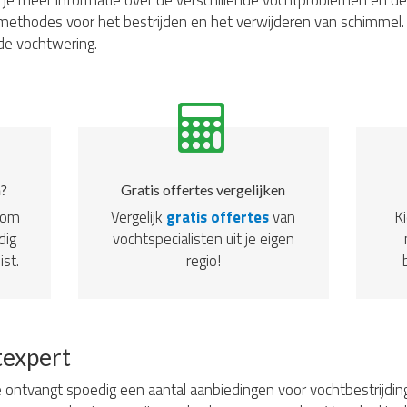
d je meer informatie over de verschillende vochtproblemen en de
ethodes voor het bestrijden en het verwijderen van schimmel. 
 de vochtwering.
n?
Gratis offertes vergelijken
dom
Vergelijk
gratis offertes
van
Ki
dig
vochtspecialisten uit je eigen
ist.
regio!
texpert
 ontvangt spoedig een aantal aanbiedingen voor vochtbestrijding