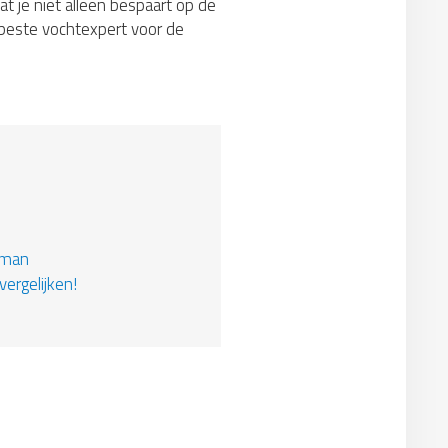
at je niet alleen bespaart op de
e beste vochtexpert voor de
kman
vergelijken!