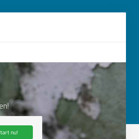
en!
tart nu!