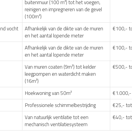
buitenmuur (100 m²) tot het voegen,
reinigen en impregneren van de gevel
(100m²)
nd vocht
Afhankelijk van de dikte van de muren
€100,- t
en het aantal lopende meter
Afhankelijk van de dikte van de muren
€100,- t
en het aantal lopende meter
Van muren coaten (9m²) tot kelder
€500,- t
leegpompen en waterdicht maken
(16m²)
Hoekwoning van 50m²
€1.000,-
Professionele schimmelbestrijding
€25,- tot
Van natuurlijk ventilatie tot een
€40,- to
mechanisch ventilatiesysteem