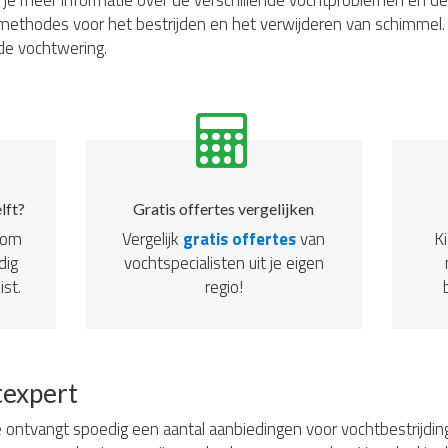
d je meer informatie over de verschillende vochtproblemen en de
ethodes voor het bestrijden en het verwijderen van schimmel. 
 de vochtwering.
lft?
Gratis offertes vergelijken
dom
Vergelijk
gratis offertes
van
Ki
dig
vochtspecialisten uit je eigen
ist.
regio!
texpert
 ontvangt spoedig een aantal aanbiedingen voor vochtbestrijding