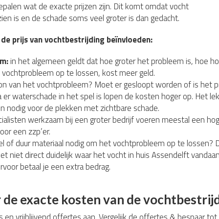
bepalen wat de exacte prijzen zijn. Dit komt omdat vocht
 zien is en de schade soms veel groter is dan gedacht.
 de prijs van vochtbestrijding beïnvloeden:
em:
in het algemeen geldt dat hoe groter het probleem is, hoe ho
 vochtprobleem op te lossen, kost meer geld.
ron van het vochtprobleem? Moet er gesloopt worden of is het 
 er waterschade in het spel is lopen de kosten hoger op. Het l
n nodig voor de plekken met zichtbare schade.
alisten werkzaam bij een groter bedrijf voeren meestal een hoge
voor een zzp’er.
el of duur materiaal nodig om het vochtprobleem op te lossen? D
het niet direct duidelijk waar het vocht in huis Assendelft vand
ervoor betaal je een extra bedrag.
de exacte kosten van de vochtbestri
s en vrijblijvend offertes aan. Vergelijk de offertes & bespaar to