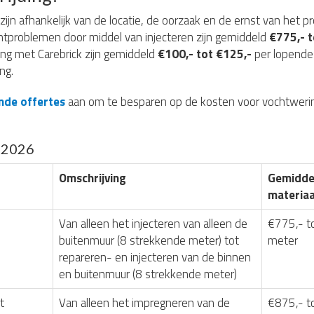
zijn afhankelijk van de locatie, de oorzaak en de ernst van het p
htproblemen door middel van injecteren zijn gemiddeld
€775,- t
ing met Carebrick zijn gemiddeld
€100,- tot €125,-
per lopende 
ng.
vende offertes
aan om te besparen op de kosten voor vochtwerin
g 2026
Omschrijving
Gemiddel
materiaa
Van alleen het injecteren van alleen de
€775,- t
buitenmuur (8 strekkende meter) tot
meter
repareren- en injecteren van de binnen
en buitenmuur (8 strekkende meter)
t
Van alleen het impregneren van de
€875,- t