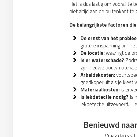
Het is dus lastig om vooraf te 
niet altijd aan de buitenkant te
De belangrijkste factoren die
De ernst van het proble
grotere inspanning om het
De locatie:
waar ligt de b
Is er waterschade?
Zodra
zijn nieuwe bouwmateriale
Arbeidskosten:
vochtspeci
goedkoper uit als je kiest 
Materiaalkosten:
is er ve
Is lekdetectie nodig?
Is 
lekdetectie uitgevoerd. Hi
Benieuwd naar 
Vraag dan grati