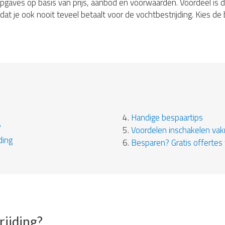
ijsopgaves op basis van prijs, aanbod en voorwaarden. Voordeel is d
at je ook nooit teveel betaalt voor de vochtbestrijding. Kies d
4.
Handige bespaartips
?
5.
Voordelen inschakelen va
ding
6.
Besparen? Gratis offertes 
rijding?